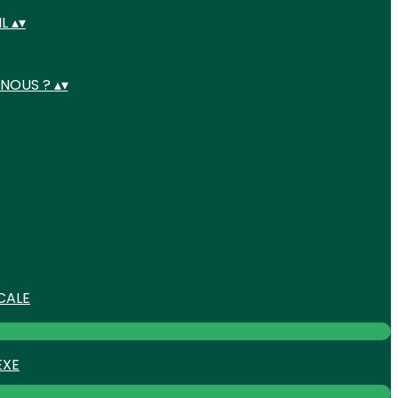
IL
▴
▾
 NOUS ?
▴
▾
CALE
EXE