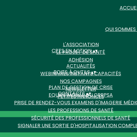
ACCUE
QUI SOMMES
L'ASSOCIATION
CPTS EN ACTION
▴
▾
LE PROJET DE SANTÉ
ADHÉSION
ACTUALITÉS
BOITE À OUTILS
▴
▾
WEBINAIRES INSTANTS CAPACITÉS
NOS CAMPAGNES
PLAN DE GESTION DE CRISE
NEWSLETTER
CONTACTS
▴
▾
EQUIPE MOBILE DU CRRPSA
PETITES ANNONCES
PRISE DE RENDEZ-VOUS EXAMENS D'IMAGERIE MÉDI
LES PROFESSIONS DE SANTÉ
SÉCURITÉ DES PROFESSIONNELS DE SANTÉ
SIGNALER UNE SORTIE D'HOSPITALISATION COMPL