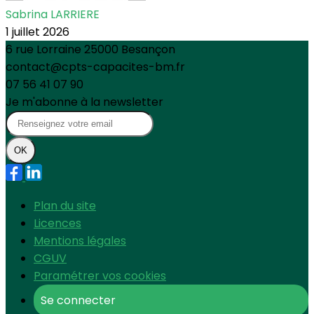
Sabrina LARRIERE
1 juillet 2026
6 rue Lorraine 25000 Besançon
contact@cpts-capacites-bm.fr
07 56 41 07 90
Je m'abonne à la newsletter
OK
Plan du site
Licences
Mentions légales
CGUV
Paramétrer vos cookies
Se connecter