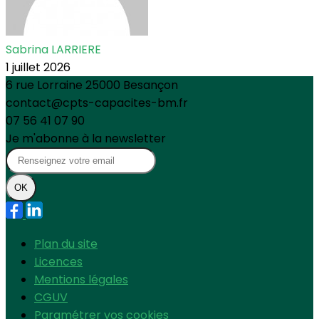
Sabrina LARRIERE
1 juillet 2026
6 rue Lorraine 25000 Besançon
contact@cpts-capacites-bm.fr
07 56 41 07 90
Je m'abonne à la newsletter
OK
Plan du site
Licences
Mentions légales
CGUV
Paramétrer vos cookies