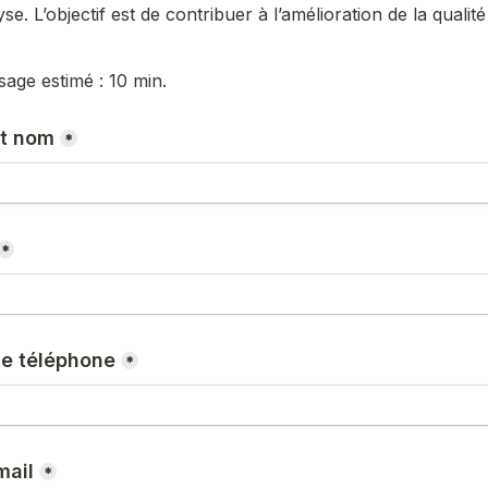
épondre et si vous le souhaitez, vous associer à ce proc
charge et de la coordination ville/hôpital. Votre temps de
otre CPTS (50€/h).