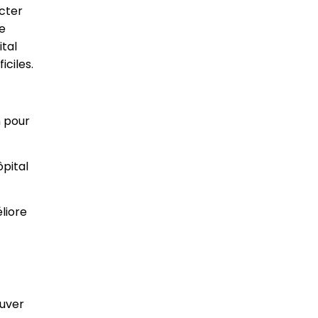
acter
le
ital
iciles.
n pour
ôpital
liore
ouver