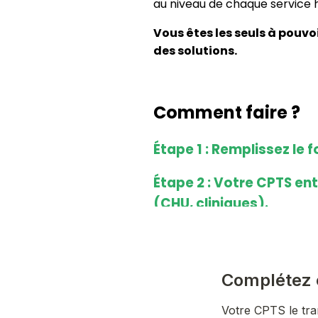
au niveau de chaque service 
Vous êtes les seuls à pouvoi
des solutions.
Comment faire ?
Étape 1 : Remplissez le 
Étape 2 : Votre CPTS en
(CHU, cliniques).
Étape 3 : Une cellule d’
des solutions concrètes
concerné. Lors de cett
votre avis seront préci