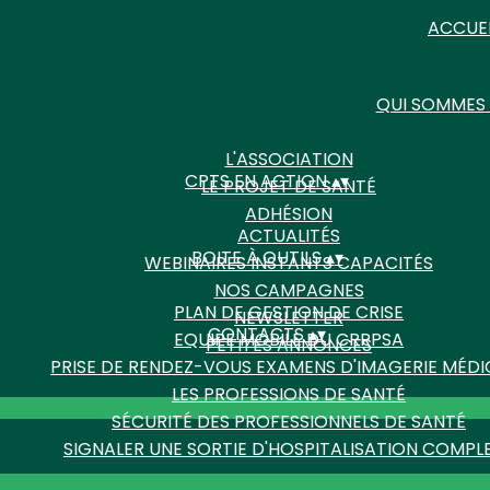
ACCUE
QUI SOMMES
L'ASSOCIATION
CPTS EN ACTION
▴
▾
LE PROJET DE SANTÉ
ADHÉSION
ACTUALITÉS
BOITE À OUTILS
▴
▾
WEBINAIRES INSTANTS CAPACITÉS
NOS CAMPAGNES
PLAN DE GESTION DE CRISE
NEWSLETTER
CONTACTS
▴
▾
EQUIPE MOBILE DU CRRPSA
PETITES ANNONCES
PRISE DE RENDEZ-VOUS EXAMENS D'IMAGERIE MÉDI
LES PROFESSIONS DE SANTÉ
SÉCURITÉ DES PROFESSIONNELS DE SANTÉ
SIGNALER UNE SORTIE D'HOSPITALISATION COMPL