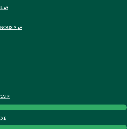
IL
▴
▾
 NOUS ?
▴
▾
CALE
EXE