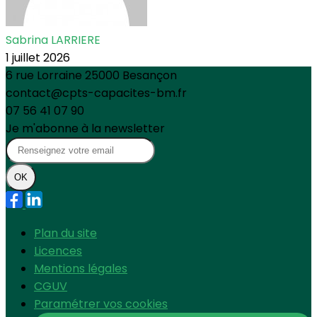
Sabrina LARRIERE
1 juillet 2026
6 rue Lorraine 25000 Besançon
contact@cpts-capacites-bm.fr
07 56 41 07 90
Je m'abonne à la newsletter
OK
Plan du site
Licences
Mentions légales
CGUV
Paramétrer vos cookies